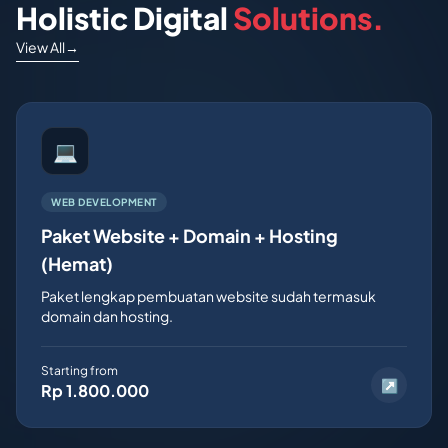
Holistic Digital
Solutions.
View All
→
💻
WEB DEVELOPMENT
Paket Website + Domain + Hosting
(Hemat)
Paket lengkap pembuatan website sudah termasuk
domain dan hosting.
Starting from
↗
Rp 1.800.000