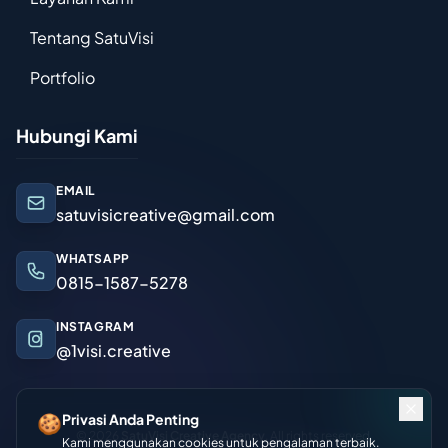
Tentang SatuVisi
Portfolio
Hubungi Kami
EMAIL
satuvisicreative@gmail.com
WHATSAPP
0815-1587-5278
INSTAGRAM
@1visi.creative
🍪
Privasi Anda Penting
© 2026
SatuVisi Creative Agency
. All rights reserved.
Kami menggunakan cookies untuk pengalaman terbaik.