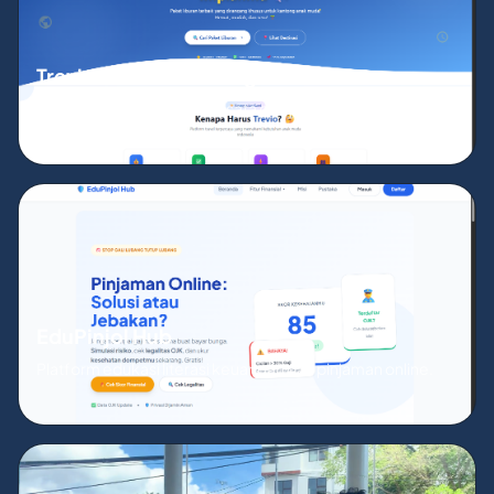
Trevio - Travel Booking
Platform booking paket wisata dan perjalanan open trip.
EduPinjol Hub
Platform edukasi literasi keuangan dan pinjaman online.