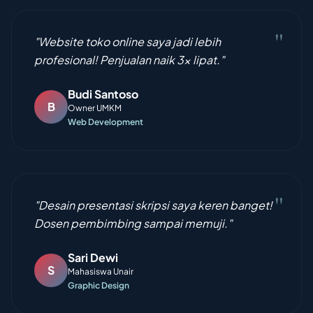
"
"Website toko online saya jadi lebih
profesional! Penjualan naik 3x lipat."
Budi Santoso
B
Owner UMKM
Web Development
"
"Desain presentasi skripsi saya keren banget!
Dosen pembimbing sampai memuji."
Sari Dewi
S
Mahasiswa Unair
Graphic Design