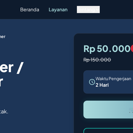
Beranda
Layanan
Tentang
ner
Rp 50.000
Rp 150.000
er /
r
Waktu Pengerjaan
2 Hari

tak.