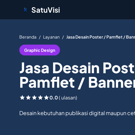
SatuVisi
Beranda
/
Layanan
/
Jasa Desain Poster / Pamflet / Ban
Graphic Design
Jasa Desain Post
Pamflet / Banne
0.0
( ulasan)
Desain kebutuhan publikasi digital maupun ce