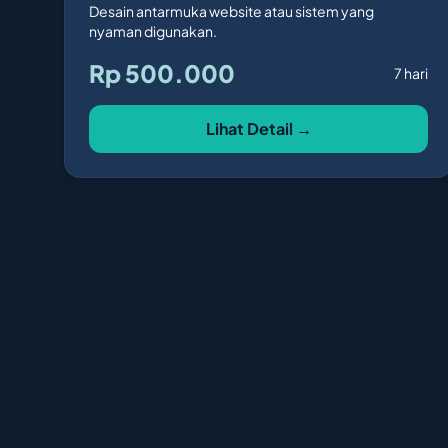
Desain antarmuka website atau sistem yang
nyaman digunakan.
Rp 500.000
7 hari
Lihat Detail →