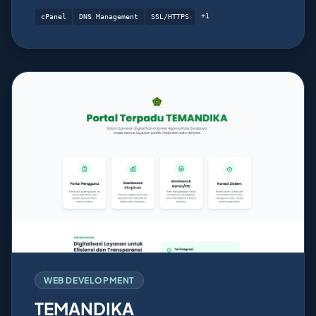
+1
cPanel
DNS Management
SSL/HTTPS
WEB DEVELOPMENT
TEMANDIKA