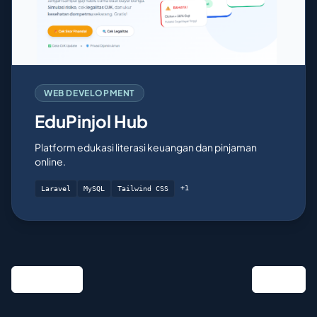
WEB DEVELOPMENT
EduPinjol Hub
Platform edukasi literasi keuangan dan pinjaman
online.
+1
Laravel
MySQL
Tailwind CSS
« Previous
Next »