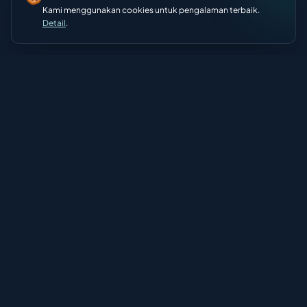
Kami menggunakan cookies untuk pengalaman terbaik.
Detail
.
SatuVisi
Partner digital strategis Anda. Kami mengubah ide menjadi
solusi digital yang berdampak nyata bagi pertumbuhan
bisnis.